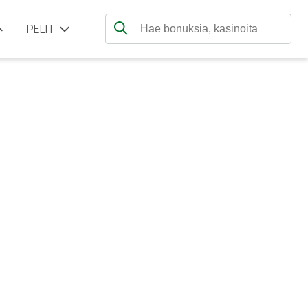
PELIT