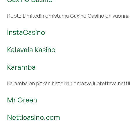
Rootz Limitedin omistama Caxino Casino on vuonna 2
InstaCasino
Kalevala Kasino
Karamba
Karamba on pitkän historian omaava luotettava nettik
Mr Green
Netticasino.com