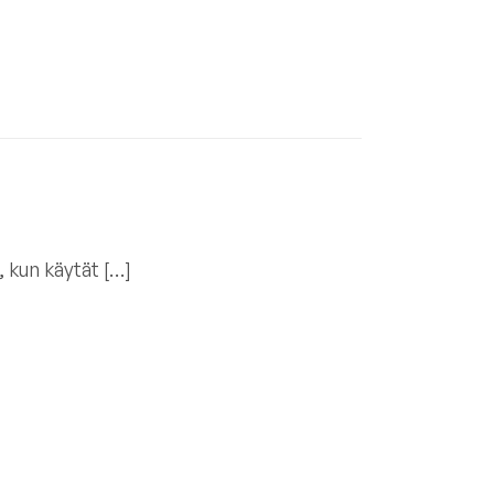
, kun käytät […]