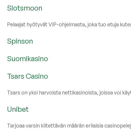
Slotsmoon
Pelaajat hyötyvät VIP-ohjelmasta, joka tuo etuja kuten
Spinson
Suomikasino
Tsars Casino
Tsars on yksi harvoista nettikasinoista, joissa voi käy
Unibet
Tarjoaa varsin kiitettävän määrän erilaisia casinopelej