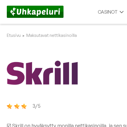
CASINOT
Etusivu
Maksutavat nettikasinoilla
➤
3/5
☑️ Skrill on hyväksytty monilla nettikasinoilla, ja sen su