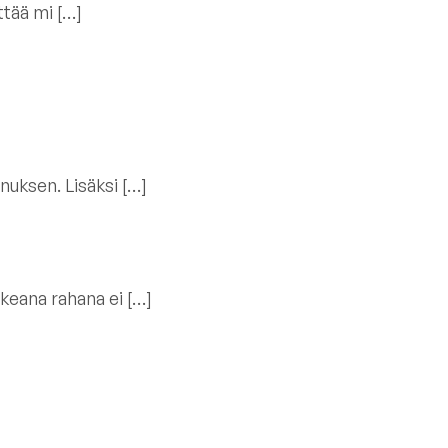
ttää mi […]
nuksen. Lisäksi […]
ikeana rahana ei […]