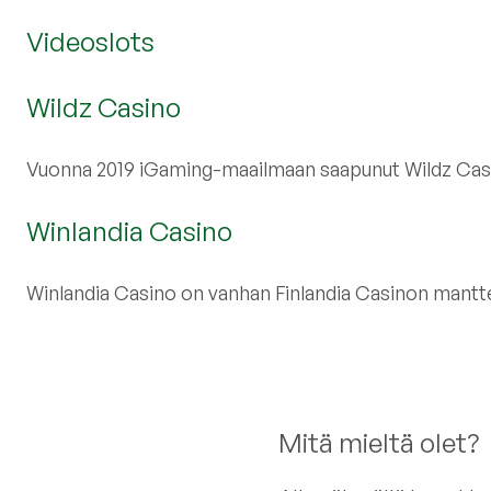
Videoslots
Wildz Casino
Vuonna 2019 iGaming-maailmaan saapunut Wildz Casino
Winlandia Casino
Winlandia Casino on vanhan Finlandia Casinon manttelin
Mitä mieltä olet?